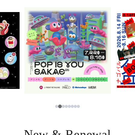
ニュース
한국어
レストラン・カフェ
ภาษาไทย
TAX FREE
日本語
PARCOメンバーズ
JP
2
1
3
4
5
6
7
8
New & Renewal