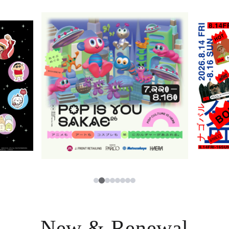
ニュース
한국어
レストラン・カフェ
ภาษาไทย
TAX FREE
日本語
PARCOメンバーズ
JP
2
1
3
4
5
6
7
8
New & Renewal