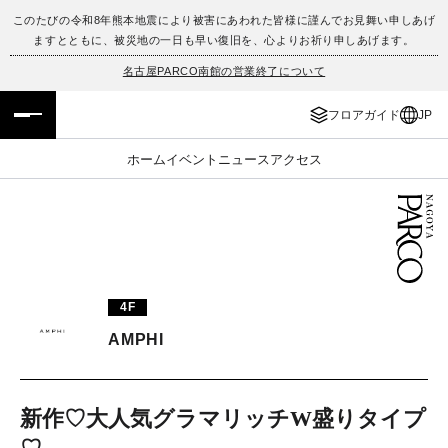
このたびの令和8年熊本地震により被害にあわれた皆様に謹んでお見舞い申しあげ
ますとともに、被災地の一日も早い復旧を、心よりお祈り申しあげます。
フロアガイド
ENGLISH
名古屋PARCO南館の営業終了について
施設案内・アクセス
繁体字
フロアガイド
JP
イベント・ポップアップ
簡体字
ホーム
イベント
ニュース
アクセス
ニュース
한국어
レストラン・カフェ
ภาษาไทย
TAX FREE
日本語
4F
AMPHI
PARCOメンバーズ
新作♡大人気グラマリッチW盛りタイプ
JP