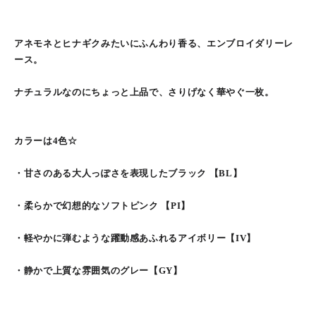
アネモネとヒナギクみたいにふんわり香る、エンブロイダリーレ
ース。
ナチュラルなのにちょっと上品で、さりげなく華やぐ一枚。
カラーは4色☆
・甘さのある大人っぽさを表現したブラック 【BL】
・柔らかで幻想的なソフトピンク 【PI】
・軽やかに弾むような躍動感あふれるアイボリー【IV】
・静かで上質な雰囲気のグレー【GY】