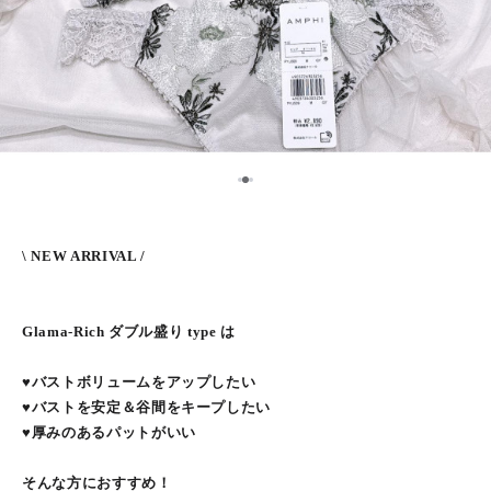
2
1
3
\ NEW ARRIVAL /
Glama-Rich ダブル盛り type は
♥バストボリュームをアップしたい
♥バストを安定＆谷間をキープしたい
♥厚みのあるパットがいい
そんな方におすすめ！