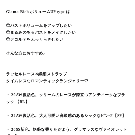
Glama-Rich ボリュームUP type は
◎バストボリュームをアップしたい
◎まるみのあるバストをメイクしたい
◎デコルテをふっくらさせたい
そんな方におすすめ♪
ラッセルレース✕繊細ストラップ
タイムレスなロマンティックランジェリー♡
・ 20AW復活色。クリームのレースが際立つアンティークなブラ
ック 【BL】
・ 22AW復活色。大人可愛い高級感のあるシックなピンク【SP】
・ 26SS新色。妖艶な香りただよう、グラマラスなヴァイオレット