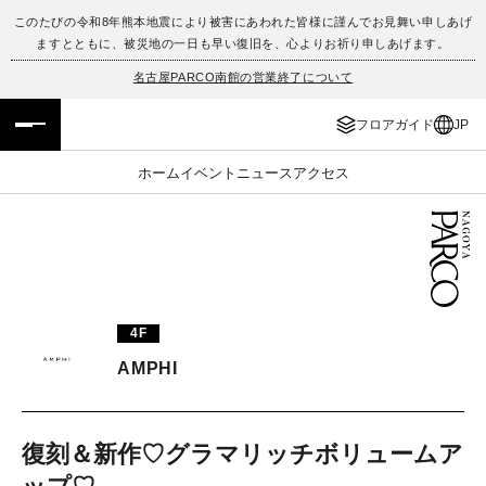
このたびの令和8年熊本地震により被害にあわれた皆様に謹んでお見舞い申しあげ
ますとともに、被災地の一日も早い復旧を、心よりお祈り申しあげます。
フロアガイド
ENGLISH
名古屋PARCO南館の営業終了について
施設案内・アクセス
繁体字
フロアガイド
JP
イベント・ポップアップ
簡体字
ホーム
イベント
ニュース
アクセス
ニュース
한국어
レストラン・カフェ
ภาษาไทย
TAX FREE
日本語
4F
AMPHI
PARCOメンバーズ
復刻＆新作♡グラマリッチボリュームア
JP