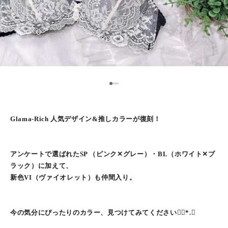
1
2
3
4
Glama-Rich 人気デザイン&推しカラーが復刻！
アンケートで選ばれたSP （ピンク✕グレー）・BL（ホワイト✕ブ
ラック）に加えて、
新色VI（ヴァイオレット）も仲間入り。
今の気分にぴったりのカラー、見つけてみてください❁⃘*.ﾟ