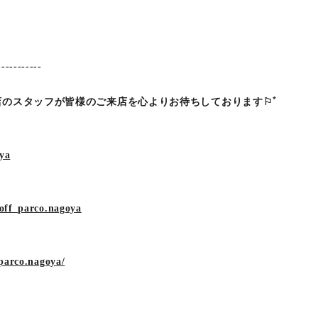
）
-----------
店のスタッフが皆様のご来店を心よりお待ちしております⚐ﾞ
oya
off_parco.nagoya
parco.nagoya/