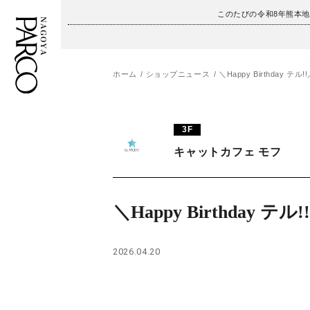
このたびの令和8年熊本
ホーム
ショップニュース
＼Happy Birthday テル!
フロアガイド
ENGLISH
3F
施設案内・アクセス
繁体字
キャットカフェ モフ
イベント・ポップアップ
簡体字
ニュース
한국어
＼Happy Birthday テル!
レストラン・カフェ
ภาษาไทย
2026.04.20
TAX FREE
日本語