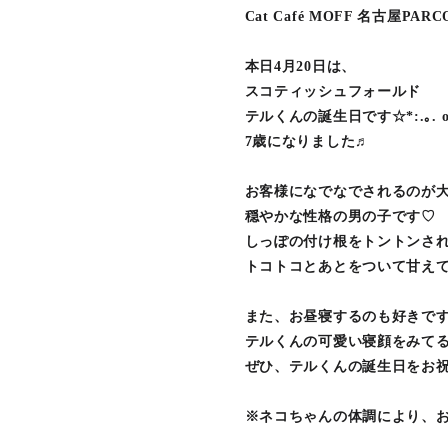
Cat Café MOFF 名古屋PAR
本日4月20日は、
スコティッシュフォールド
テルくんの誕生日です☆*:.｡. o(≧
7歳になりました♬
お客様になでなでされるのが
穏やかな性格の男の子です♡
しっぽの付け根をトントンさ
トコトコとあとをついて甘えて
また、お昼寝するのも好きです⭐
テルくんの可愛い寝顔をみて
ぜひ、テルくんの誕生日をお
※ネコちゃんの体調により、