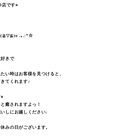
CO店です⭐︎
▽≦)o .｡.:*☆
大好きで
れたい時はお客様を見つけると、
きてくれます♪
︎
ると癒されますよっ！
祝いしにお越しください♩
お休みの日がございます。