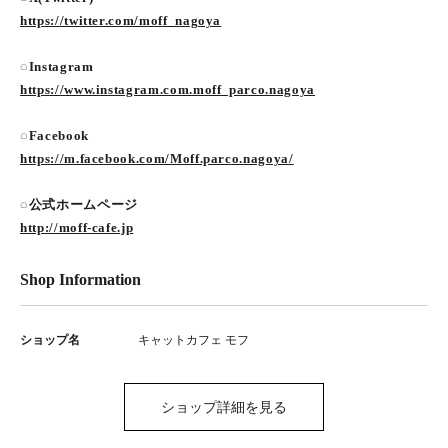
https://twitter.com/moff_nagoya
◌Instagram
https://www.instagram.com.moff_parco.nagoya
◌Facebook
https://m.facebook.com/Moff.parco.nagoya/
◌公式ホームページ
http://moff-cafe.jp
Shop Information
ショップ名
キャットカフェ モフ
ショップ詳細を見る