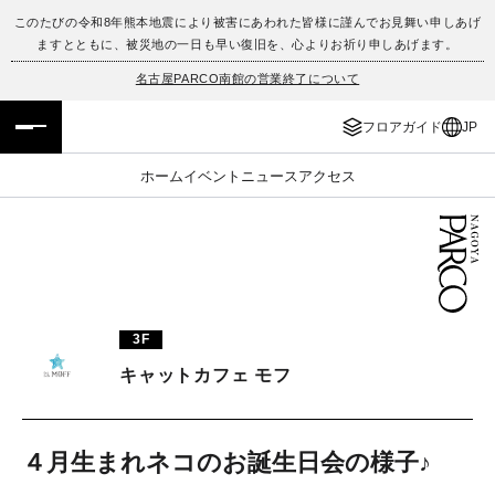
このたびの令和8年熊本地震により被害にあわれた皆様に謹んでお見舞い申しあげ
ますとともに、被災地の一日も早い復旧を、心よりお祈り申しあげます。
フロアガイド
ENGLISH
名古屋PARCO南館の営業終了について
施設案内・アクセス
繁体字
フロアガイド
JP
イベント・ポップアップ
簡体字
ホーム
イベント
ニュース
アクセス
ニュース
한국어
レストラン・カフェ
ภาษาไทย
TAX FREE
日本語
3F
キャットカフェ モフ
PARCOメンバーズ
４月生まれネコのお誕生日会の様子♪
JP