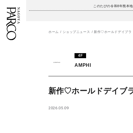
このたびの令和8年熊本
ホーム
ショップニュース
新作♡ホールドデイブラ
フロアガイド
ENGLISH
4F
施設案内・アクセス
繁体字
AMPHI
イベント・ポップアップ
簡体字
ニュース
한국어
新作♡ホールドデイブ
レストラン・カフェ
ภาษาไทย
2026.05.09
TAX FREE
日本語