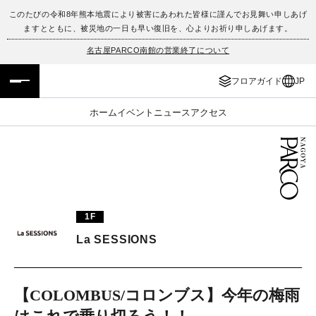
このたびの令和8年熊本地震により被害にあわれた皆様に謹んでお見舞い申しあげ
ますとともに、被災地の一日も早い復旧を、心よりお祈り申しあげます。
フロアガイド
ENGLISH
名古屋PARCO南館の営業終了について
施設案内・アクセス
繁体字
フロアガイド
JP
イベント・ポップアップ
簡体字
ホーム
イベント
ニュース
アクセス
ニュース
한국어
レストラン・カフェ
ภาษาไทย
TAX FREE
日本語
1F
La SESSIONS
PARCOメンバーズ
【COLOMBUS/コロンブス】今年の梅雨
JP