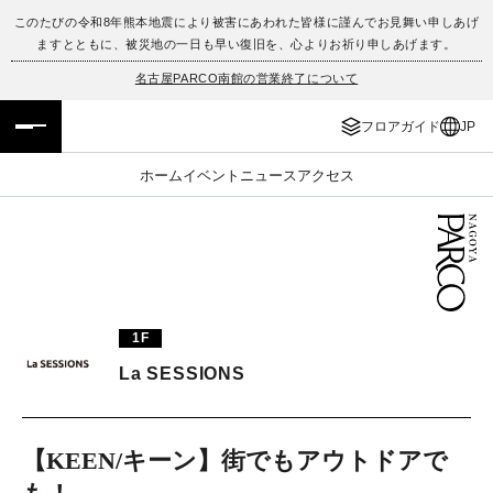
このたびの令和8年熊本地震により被害にあわれた皆様に謹んでお見舞い申しあげ
ますとともに、被災地の一日も早い復旧を、心よりお祈り申しあげます。
フロアガイド
ENGLISH
名古屋PARCO南館の営業終了について
施設案内・アクセス
繁体字
フロアガイド
JP
イベント・ポップアップ
簡体字
ホーム
イベント
ニュース
アクセス
ニュース
한국어
レストラン・カフェ
ภาษาไทย
TAX FREE
日本語
1F
La SESSIONS
PARCOメンバーズ
【KEEN/キーン】街でもアウトドアで
JP