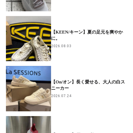
【KEEN/キーン】夏の足元を爽やか
に。
2026.08.03
【On/オン】長く愛せる、大人の白ス
ニーカー
2026.07.24