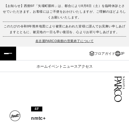
【お知らせ】西館6F「矢場町眼科」は、都合により8月8日（土）を臨時休診とさ
せていただきます。お客様にはご不便をおかけいたしますが、ご理解のほどよろし
フロアガイド
ENGLISH
くお願いいたします。
このたびの令和8年熊本地震により被害にあわれた皆様に謹んでお見舞い申しあげ
施設案内・アクセス
繁体字
ますとともに、被災地の一日も早い復旧を、心よりお祈り申しあげます。
名古屋PARCO南館の営業終了について
イベント・ポップアップ
簡体字
フロアガイド
JP
ニュース
한국어
ホーム
イベント
ニュース
アクセス
レストラン・カフェ
ภาษาไทย
TAX FREE
日本語
PARCOメンバーズ
4F
nmtc+
JP