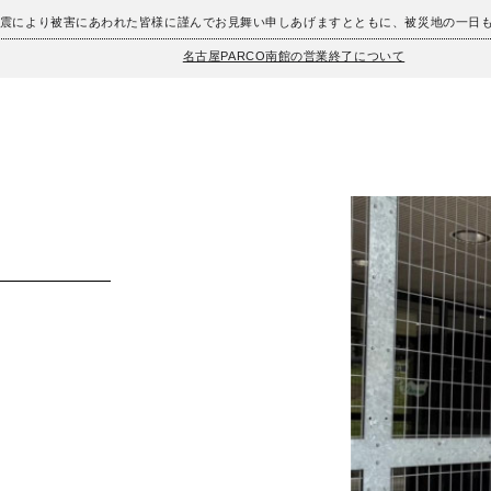
地震により被害にあわれた皆様に謹んでお見舞い申しあげますとともに、被災地の一日
名古屋PARCO南館の営業終了について