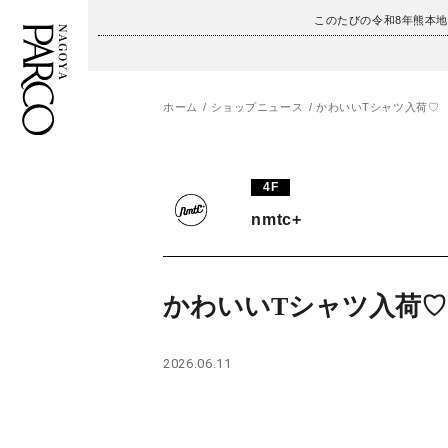
このたびの令和8年熊本
ホーム
ショップニュース
かわいいTシャツ入荷♡
フロアガイド
ENGLISH
4F
施設案内・アクセス
繁体字
nmtc+
イベント・ポップアップ
簡体字
ニュース
한국어
かわいいTシャツ入荷♡
レストラン・カフェ
ภาษาไทย
2026.06.11
TAX FREE
日本語