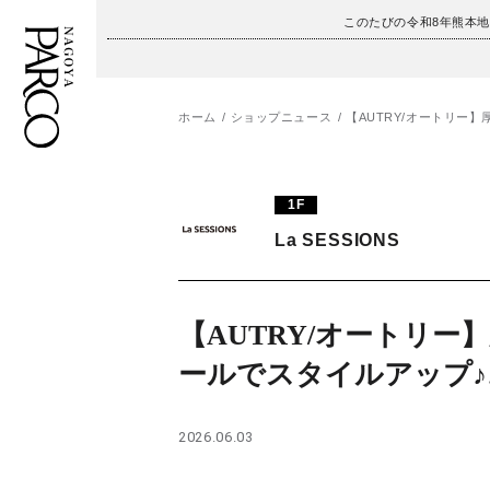
このたびの令和8年熊本
ホーム
ショップニュース
【AUTRY/オートリー
フロアガイド
ENGLISH
1F
施設案内・アクセス
繁体字
La SESSIONS
イベント・ポップアップ
簡体字
ニュース
한국어
【AUTRY/オートリー
ールでスタイルアップ♪
レストラン・カフェ
ภาษาไทย
TAX FREE
日本語
2026.06.03