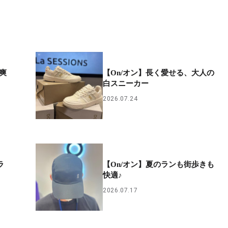
爽
【On/オン】長く愛せる、大人の
白スニーカー
2026.07.24
ラ
【On/オン】夏のランも街歩きも
快適♪
2026.07.17