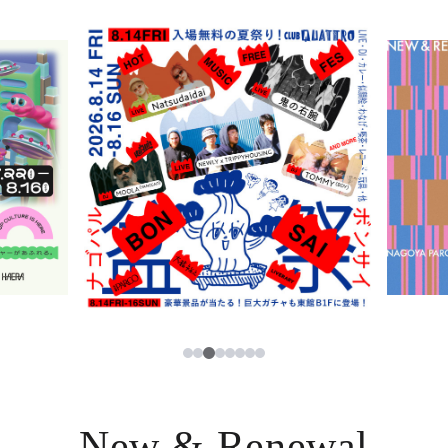
ニュース
한국어
レストラン・カフェ
ภาษาไทย
TAX FREE
日本語
PARCOメンバーズ
JP
3
1
2
4
5
6
7
8
New & Renewal