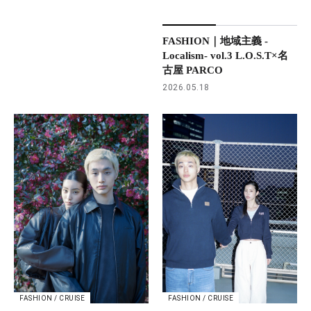
FASHION｜地域主義 -
Localism- vol.3 L.O.S.T×名
古屋 PARCO
2026.05.18
FASHION / CRUISE
FASHION / CRUISE