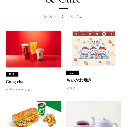
レストラン・カフェ
B1F
B1F
ちいかわ焼き
Gong cha
和菓子
台湾ティーカフェ