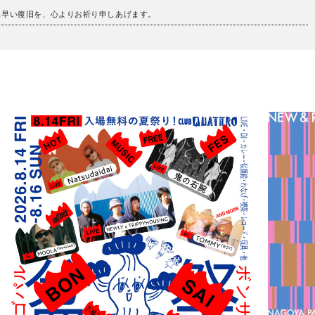
も早い復旧を、心よりお祈り申しあげます。