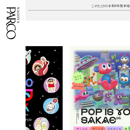
このたびの令和8年熊本
フロアガイド
ENGLISH
施設案内・アクセス
繁体字
イベント・ポップアップ
簡体字
ニュース
한국어
レストラン・カフェ
ภาษาไทย
TAX FREE
日本語