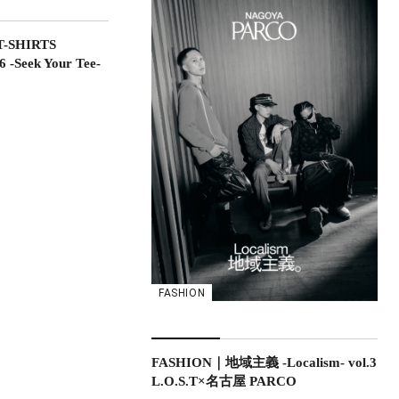
-SHIRTS
-Seek Your Tee-
FASHION
FASHION｜地域主義 -Localism- vol.3
L.O.S.T×名古屋 PARCO