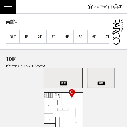
フロアガイド
JP
フロアガイド
ENGLISH
南館
施設案内・アクセス
繁体字
B1F
1F
2F
3F
4F
5F
6F
7F
8F
イベント・ポップアップ
簡体字
10F
ニュース
한국어
ビューティ・イベントスペース
レストラン・カフェ
ภาษาไทย
TAX FREE
日本語
PARCOメンバーズ
JP