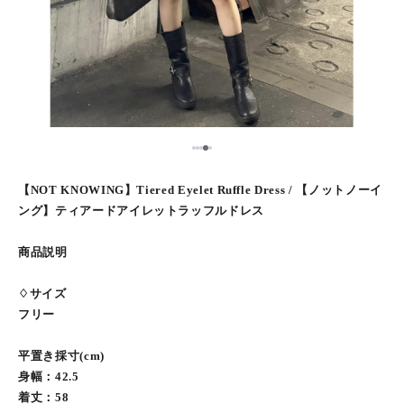
5
1
2
3
4
【NOT KNOWING】Tiered Eyelet Ruffle Dress / 【ノットノーイ
ング】ティアードアイレットラッフルドレス
商品説明
♢サイズ
フリー
平置き採寸(cm)
身幅：42.5
着丈：58