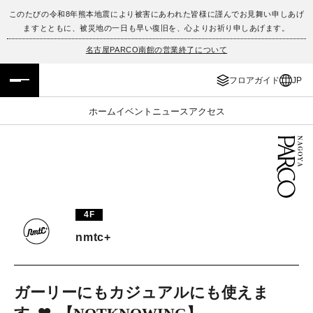
このたびの令和8年熊本地震により被害にあわれた皆様に謹んでお見舞い申しあげ
ますとともに、被災地の一日も早い復旧を、心よりお祈り申しあげます。
フロアガイド
ENGLISH
名古屋PARCO南館の営業終了について
施設案内・アクセス
繁体字
フロアガイド
JP
イベント・ポップアップ
簡体字
ホーム
イベント
ニュース
アクセス
ニュース
한국어
レストラン・カフェ
ภาษาไทย
TAX FREE
日本語
4F
nmtc+
PARCOメンバーズ
ガーリーにもカジュアルにも使えま
JP