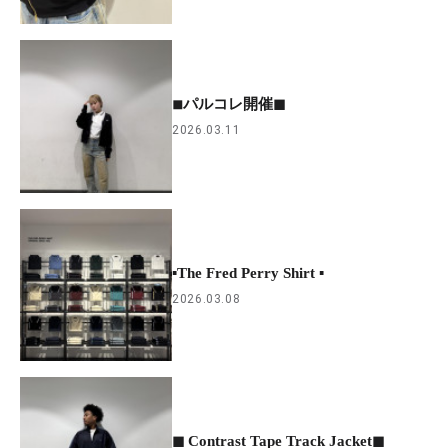
◾︎パルコレ開催◼︎
2026.03.11
▪︎The Fred Perry Shirt ▪︎
2026.03.08
◼︎ Contrast Tape Track Jacket◼︎