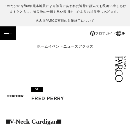
このたびの令和8年熊本地震により被害にあわれた皆様に謹んでお見舞い申しあげ
ますとともに、被災地の一日も早い復旧を、心よりお祈り申しあげます。
フロアガイド
ENGLISH
名古屋PARCO南館の営業終了について
施設案内・アクセス
繁体字
フロアガイド
JP
イベント・ポップアップ
簡体字
ホーム
イベント
ニュース
アクセス
ニュース
한국어
レストラン・カフェ
ภาษาไทย
TAX FREE
日本語
5F
FRED PERRY
PARCOメンバーズ
⬛︎V-Neck Cardigan⬛︎
JP