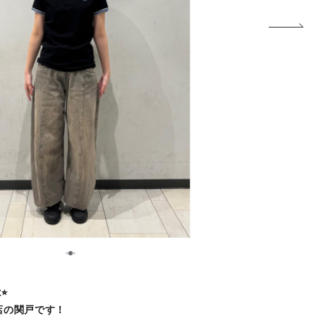
2
1
3
︎
O店の関戸です！