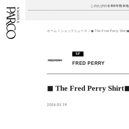
このたびの令和8年熊本
ホーム
ショップニュース
◼︎ The Fred Perry Shirt◼
フロアガイド
ENGLISH
5F
施設案内・アクセス
繁体字
FRED PERRY
イベント・ポップアップ
簡体字
ニュース
한국어
◼︎ The Fred Perry Shirt◼
レストラン・カフェ
ภาษาไทย
2026.03.19
TAX FREE
日本語