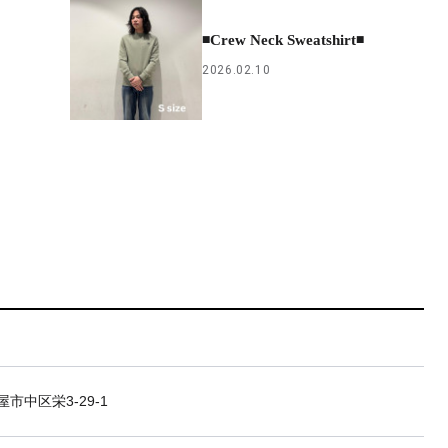
◾️Crew Neck Sweatshirt◾️
2026.02.10
市中区栄3-29-1