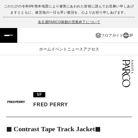
このたびの令和8年熊本地震により被害にあわれた皆様に謹んでお見舞い申しあげ
ますとともに、被災地の一日も早い復旧を、心よりお祈り申しあげます。
フロアガイド
ENGLISH
名古屋PARCO南館の営業終了について
施設案内・アクセス
繁体字
フロアガイド
JP
イベント・ポップアップ
簡体字
ホーム
イベント
ニュース
アクセス
ニュース
한국어
レストラン・カフェ
ภาษาไทย
TAX FREE
日本語
5F
FRED PERRY
PARCOメンバーズ
◼︎ Contrast Tape Track Jacket◼︎
JP