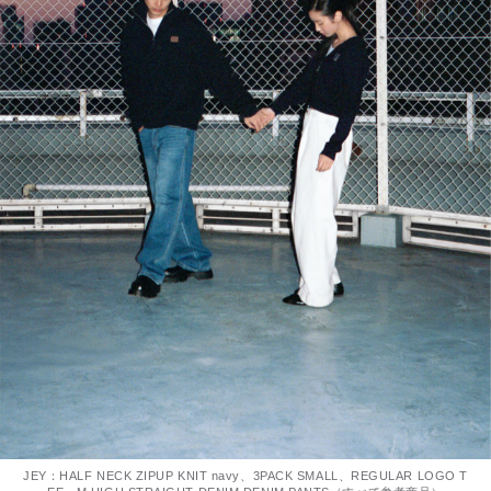
JEY：HALF NECK ZIPUP KNIT navy、3PACK SMALL、REGULAR LOGO T