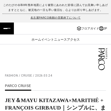
このたびの令和8年熊本地震により被害にあわれた皆様に謹んでお見舞い申しあげ
ますとともに、被災地の一日も早い復旧を、心よりお祈り申しあげます。
フロアガイド
ENGLISH
名古屋PARCO南館の営業終了について
施設案内・アクセス
繁体字
フロアガイド
JP
イベント・ポップアップ
簡体字
ホーム
イベント
ニュース
アクセス
ニュース
한국어
レストラン・カフェ
ภาษาไทย
TAX FREE
日本語
FASHION / CRUISE / 2026.03.24
PARCO CRUISE
PARCOメンバーズ
JEY＆MAYU KITAZAWA×MARITHÉ +
JP
FRANÇOIS GIRBAUD｜シンプルに、ま