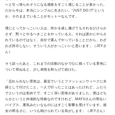
へと引っ張られそうになる感覚をすごく感じることが多かった。
だから今は、本当にシンプルに生きたい。“JUST DO IT”という
か、そのままでいることがモットーなんです。
僕にとってかっこいい人は、何かを成し遂げてもそれをひけらか
さず、黙々とやるべきことをやっている人。それは誰かにやらさ
れているのではなく、自分で選んでやっていることだから、わざ
わざ誇示しない。そういう人がかっこいいと思います」（JEYさ
ん）
そう語ったあと、これまでの活動のなかで心に残っている景色に
ついて尋ねると、少し表情を和らげて続けた。
「忘れられない景色は、最近でいうとファッションウィークに夫
婦として行けたこと。一人で行ったことはあったけれど、ふたり
でというのは初めてで、すごく深い意味がありました。僕はどち
らかというと内省的な性格なのですけれど、MAYUさんの明るい
バイブス、運気みたいなものにはすごく影響を受けています。彼
女の明るさに、いつも助けられている気がします」（JEYさん）