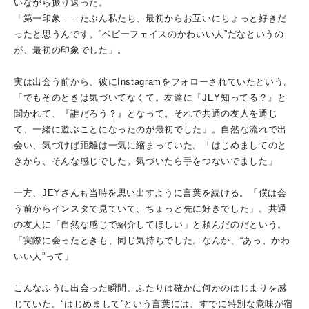
いながら振り返った。
「第一印象……たぶん私たち、最初からお互いにちょっと好きだ
ったと思うんです。“ベビーフェイスのかわいい人”だなというの
が、最初の印象でした」。
実は出会う前から、彼にInstagramをフォローされていたという。
「でもそのときは気づいてなくて。友達に『JEY知ってる？』と
聞かれて、『誰だろう？』となって。それで共通の友人を通じ
て、一緒に遊ぶことになったのが最初でした」。自然な流れで出
会い、気づけば距離は一気に縮まっていた。「はじめましてのと
きから、そんな感じでした。気づいたら手をつないでました」
一方、JEYさんも当時を思い出すように言葉を続ける。「僕は会
う前からインスタで見ていて、ちょっと先に好きでした」。共通
の友人に「自然な感じで紹介してほしい」と頼んだのだという。
「実際に会ったときも、同じ気持ちでした。なんか、“あっ、かわ
いい人”って」
こんなふうに出会った瞬間、ふたりは確かに何かのはじまりを感
じていた。“はじめまして”という言葉には、すでに特別な意味が宿