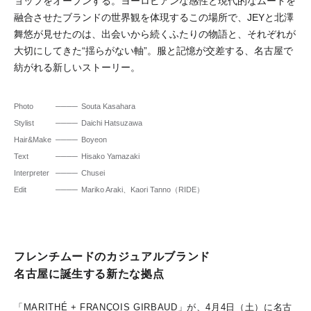
ョップをオープンする。ヨーロピアンな感性と現代的なムードを
融合させたブランドの世界観を体現するこの場所で、JEYと北澤
舞悠が見せたのは、出会いから続くふたりの物語と、それぞれが
大切にしてきた“揺らがない軸”。服と記憶が交差する、名古屋で
紡がれる新しいストーリー。
Photo
Souta Kasahara
Stylist
Daichi Hatsuzawa
Hair&Make
Boyeon
Text
Hisako Yamazaki
Interpreter
Chusei
Edit
Mariko Araki、Kaori Tanno（RIDE）
フレンチムードのカジュアルブランド
名古屋に誕生する新たな拠点
「MARITHÉ + FRANÇOIS GIRBAUD」が、4月4日（土）に名古