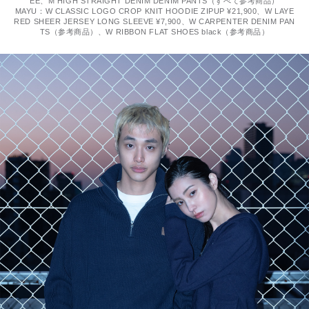
EE、M HIGH STRAIGHT DENIM DENIM PANTS（すべて参考商品）
MAYU：W CLASSIC LOGO CROP KNIT HOODIE ZIPUP ¥21,900、W LAYE
RED SHEER JERSEY LONG SLEEVE ¥7,900、W CARPENTER DENIM PAN
TS（参考商品）、W RIBBON FLAT SHOES black（参考商品）