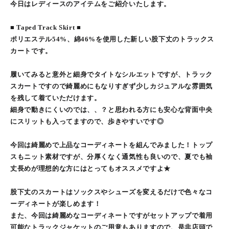
今日はレディースのアイテムをご紹介いたします。
■ Taped Track Skirt ■
ポリエステル54%、綿46%を使用した新しい股下丈のトラックス
カートです。
履いてみると意外と細身でタイトなシルエットですが、トラック
スカートですので綺麗めにもなりすぎず少しカジュアルな雰囲気
を残して着ていただけます。
細身で動きにくいのでは、、？と思われる方にも安心な背面中央
にスリットも入ってますので、歩きやすいです◎
今回は綺麗めで上品なコーディネートを組んでみました！トップ
スもニット素材ですが、分厚くなく通気性も良いので、夏でも袖
丈長めが理想的な方にはとってもオススメですよ★
股下丈のスカートはソックスやシューズを変えるだけで色々なコ
ーディネートが楽しめます！
また、今回は綺麗めなコーディネートですがセットアップで着用
可能なトラックジャケットのご用意もありますので、是非店頭で