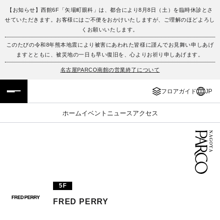
【お知らせ】西館6F「矢場町眼科」は、都合により8月8日（土）を臨時休診とさ
せていただきます。お客様にはご不便をおかけいたしますが、ご理解のほどよろし
フロアガイド
ENGLISH
くお願いいたします。
このたびの令和8年熊本地震により被害にあわれた皆様に謹んでお見舞い申しあげ
施設案内・アクセス
繁体字
ますとともに、被災地の一日も早い復旧を、心よりお祈り申しあげます。
名古屋PARCO南館の営業終了について
イベント・ポップアップ
簡体字
フロアガイド
JP
ニュース
한국어
ホーム
イベント
ニュース
アクセス
レストラン・カフェ
ภาษาไทย
TAX FREE
日本語
PARCOメンバーズ
5F
FRED PERRY
JP