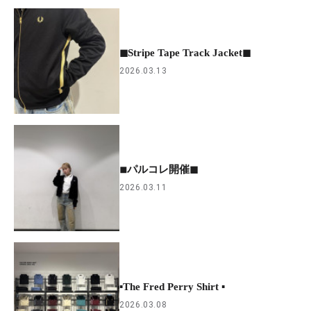
◼︎Stripe Tape Track Jacket◼︎
2026.03.13
◾︎パルコレ開催◼︎
2026.03.11
▪︎The Fred Perry Shirt ▪︎
2026.03.08