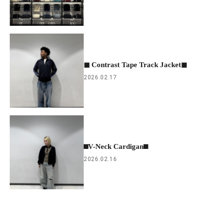
◼︎ Contrast Tape Track Jacket◼︎
2026.02.17
⬛︎V-Neck Cardigan⬛︎
2026.02.16